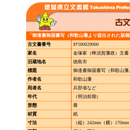
「御達書御届書写（和歌山藩より提出された版籍
古文書番号
ｶﾅ500029000
家名
金塚家（蜂須賀藩政）文書
旧蔵地名
徳島市
標題
御達書御届書写（和歌山藩
作者名
和歌山藩
宛者名
兵部省など
年代
（明治前期）
形態
冊
材質
紙
寸法
（縦）242mm（横）170mm