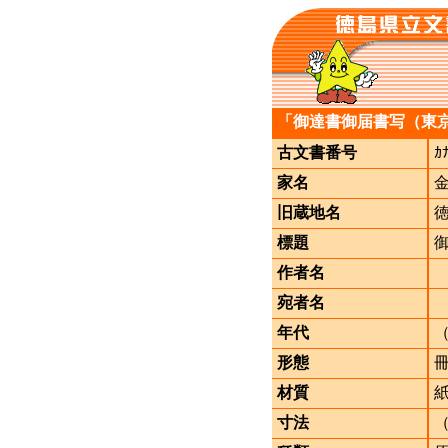
「御達書御届書写（東
古文書番号
ｶ
家名
旧蔵地名
標題
作者名
宛者名
年代
形態
材質
寸法
（