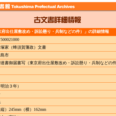
京府出仕屋敷改め・訴訟懸り・兵制などの件）」の詳細情報
ﾅ500021000
金塚家（蜂須賀藩政）文書
徳島市
御達書御届書写（東京府出仕屋敷改め・訴訟懸り・兵制などの
（明治３年）
冊
紙
縦）245mm（横）162mm