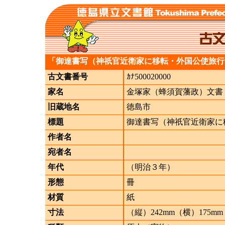
「御達書写（神祇官近衛家に移転・外国公使旅行
古文書番号
ｶﾅ500020000
家名
金塚家（蜂須賀藩政）文書
旧蔵地名
徳島市
標題
御達書写（神祇官近衛家に
作者名
宛者名
年代
（明治３年）
形態
冊
材質
紙
寸法
（縦）242mm（横）175mm