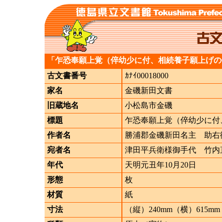
「乍恐奉願上覚（倅幼少に付、相続養子願上げの
古文書番号
ｶﾅｲ00018000
家名
金磯新田文書
旧蔵地名
小松島市金磯
標題
乍恐奉願上覚（倅幼少に付
作者名
勝浦郡金磯新田名主 助右
宛者名
津田平兵衛様御手代 竹内
年代
天明元丑年10月20日
形態
枚
材質
紙
寸法
（縦）240mm（横）615mm