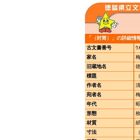
「（封筒）」の詳細情
古文書番号
ｳ
家名
旧蔵地名
標題
作者名
宛者名
年代
形態
材質
寸法
（