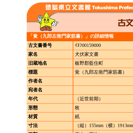
「覚（九郎左衛門家筋書）」の詳細情報
古文書番号
ｲﾇﾌ00159000
家名
犬伏家文書
旧蔵地名
板野郡藍住町
標題
覚（九郎左衛門家筋書）
作者名
宛者名
年代
（近世前期）
形態
枚
材質
紙
寸法
（縦）155mm（横）1913m