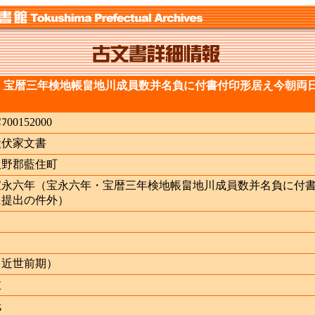
・宝暦三年検地帳畠地川成員数并名負に付書付印形居え今朝両
ﾇﾌ00152000
犬伏家文書
板野郡藍住町
宝永六年（宝永六年・宝暦三年検地帳畠地川成員数并名負に付
に提出の件外）
（近世前期）
枚
紙