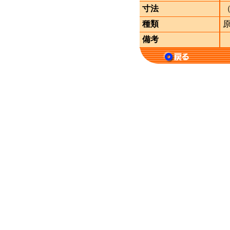
寸法
（
種類
備考