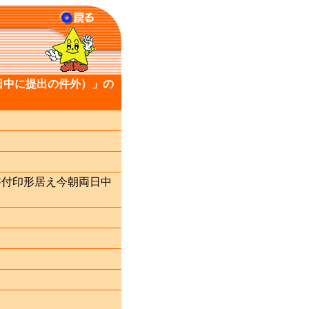
日中に提出の件外）」の
書付印形居え今朝両日中