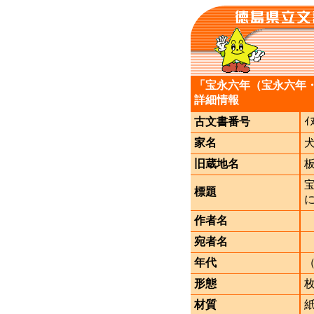
「宝永六年（宝永六年
詳細情報
古文書番号
ｲ
家名
旧蔵地名
標題
作者名
宛者名
年代
形態
材質