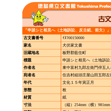
「申談シと相見へ（土地訴訟、反古紙、前欠）」
古文書番号
ｲﾇﾌ00150000
家名
犬伏家文書
旧蔵地名
板野郡藍住町
標題
申談シと相見へ（土地訴訟
作者名
東中富村九郎左衛門倅五人
宛者名
住吉村組頭庄屋山田五郎左
年代
文化１５年寅正月
形態
枚
材質
紙
寸法
（縦）254mm（横）981mm