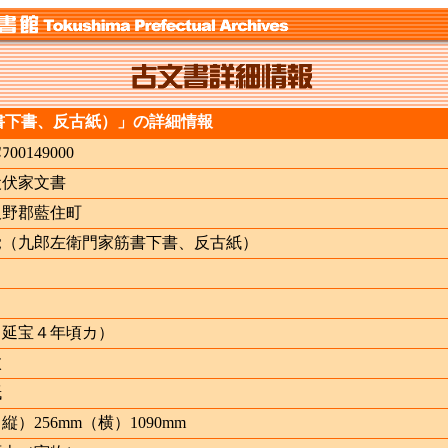
書下書、反古紙）」の詳細情報
ﾇﾌ00149000
犬伏家文書
板野郡藍住町
覚（九郎左衛門家筋書下書、反古紙）
（延宝４年頃カ）
枚
紙
縦）256mm（横）1090mm