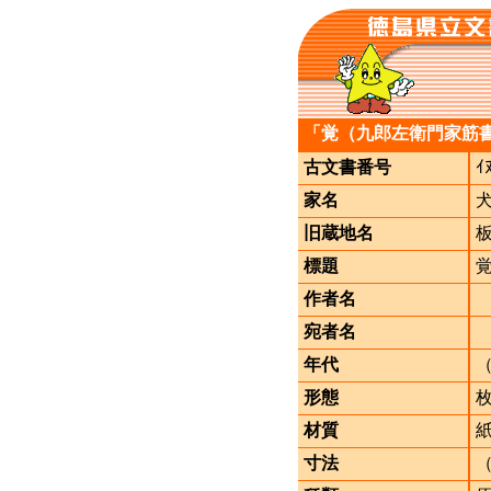
「覚（九郎左衛門家筋
古文書番号
ｲ
家名
旧蔵地名
標題
作者名
宛者名
年代
形態
材質
寸法
（