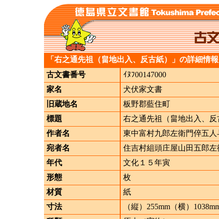
「右之通先祖（畠地出入、反古紙）」の詳細情報
古文書番号
ｲﾇﾌ00147000
家名
犬伏家文書
旧蔵地名
板野郡藍住町
標題
右之通先祖（畠地出入、反
作者名
東中富村九郎左衛門倅五人
宛者名
住吉村組頭庄屋山田五郎左
年代
文化１５年寅
形態
枚
材質
紙
寸法
（縦）255mm（横）1038m