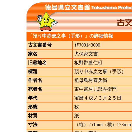
「預り申赤麦之事（手形）」の詳細情報
古文書番号
ｲﾇﾌ00143000
家名
犬伏家文書
旧蔵地名
板野郡藍住町
標題
預り申赤麦之事（手形）
作者名
祖母島村喜兵衛
宛者名
東中富村九郎左衛門
年代
宝暦４戌ノ３月２５日
形態
枚
材質
紙
寸法
（縦）251mm（横）173mm