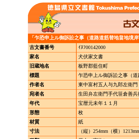
「乍恐申上ル御訴訟之事（道路道筋替地畠地境岸
古文書番号
ｲﾇﾌ00142000
家名
犬伏家文書
旧蔵地名
板野郡藍住町
標題
乍恐申上ル御訴訟之事（道
作者名
東中富村五人与九郎左衛門
宛者名
生田弁左衛門手代笹倉善兵
年代
宝暦元未年１１月
形態
枚
材質
紙
寸法
（縦）254mm（横）1213m