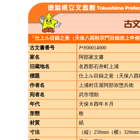
「仕上ル目録之覚（天保八酉秋宗門目録差上申候
古文書番号
ｱﾍｹ00014000
家名
阿部家文書
旧蔵地名
名西郡石井町上浦
標題
仕上ル目録之覚（天保八酉
作者名
上浦村庄屋阿部弥惣兵衛
宛者名
武市増助
年代
天保８酉年８月
形態
枚
材質
紙
寸法
（縦）250mm（横）320mm