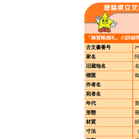
「御賀帳婚礼」の詳細
古文書番号
ｱ
家名
旧蔵地名
標題
作者名
宛者名
年代
形態
材質
寸法
（