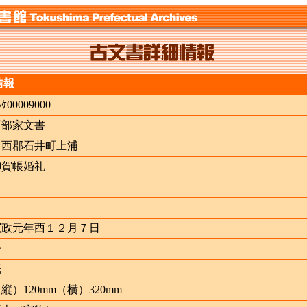
情報
ﾍｹ00009000
阿部家文書
名西郡石井町上浦
御賀帳婚礼
寛政元年酉１２月７日
冊
紙
縦）120mm（横）320mm