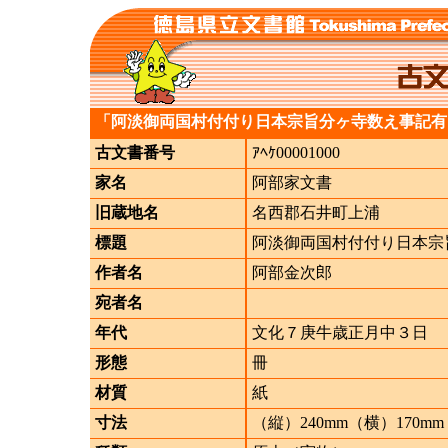
「阿淡御両国村付付り日本宗旨分ヶ寺数え事記有
古文書番号
ｱﾍｹ00001000
家名
阿部家文書
旧蔵地名
名西郡石井町上浦
標題
阿淡御両国村付付り日本宗
作者名
阿部金次郎
宛者名
年代
文化７庚牛歳正月中３日
形態
冊
材質
紙
寸法
（縦）240mm（横）170mm