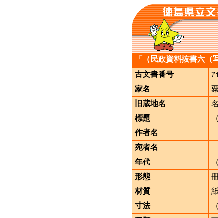
「（民政資料抜書六（
古文書番号
ｱ
家名
旧蔵地名
標題
作者名
宛者名
年代
形態
材質
寸法
（