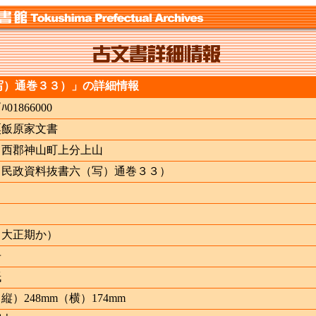
写）通巻３３）」の詳細情報
ｲﾊ01866000
粟飯原家文書
名西郡神山町上分上山
（民政資料抜書六（写）通巻３３）
（大正期か）
冊
紙
縦）248mm（横）174mm