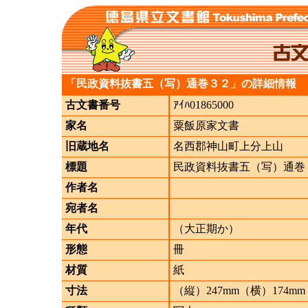
「民政資料抜書五（写）通巻３２」の詳細情報
古文書番号
ｱｲﾊ01865000
家名
粟飯原家文書
旧蔵地名
名西郡神山町上分上山
標題
民政資料抜書五（写）通巻
作者名
宛者名
年代
（大正期か）
形態
冊
材質
紙
寸法
（縦）247mm（横）174mm