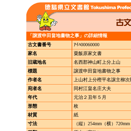
「譲渡申田畠地書物之事」の詳細情報
古文書番号
ｱｲﾊ00060000
家名
粟飯原家文書
旧蔵地名
名西郡神山町上分上山
標題
譲渡申田畠地書物之事
作者名
上山村上分樫平名譲主柳次
宛者名
同村江畠名庄大夫
年代
元治２丑年５月
形態
枚
材質
紙
寸法
（縦）254mm（横）720mm