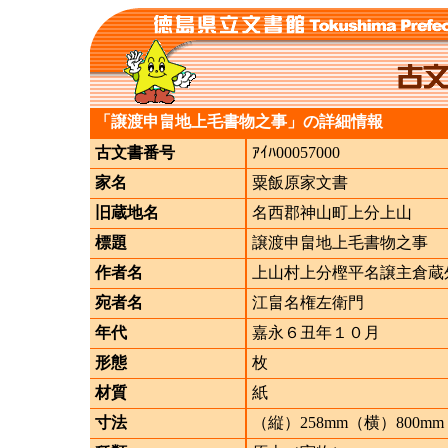
「譲渡申畠地上毛書物之事」の詳細情報
古文書番号
ｱｲﾊ00057000
家名
粟飯原家文書
旧蔵地名
名西郡神山町上分上山
標題
譲渡申畠地上毛書物之事
作者名
上山村上分樫平名譲主倉蔵
宛者名
江畠名権左衛門
年代
嘉永６丑年１０月
形態
枚
材質
紙
寸法
（縦）258mm（横）800mm