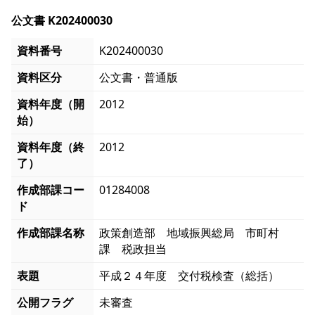
公文書 K202400030
資料番号
K202400030
資料区分
公文書・普通版
資料年度（開
2012
始）
資料年度（終
2012
了）
作成部課コー
01284008
ド
作成部課名称
政策創造部 地域振興総局 市町村
課 税政担当
表題
平成２４年度 交付税検査（総括）
公開フラグ
未審査