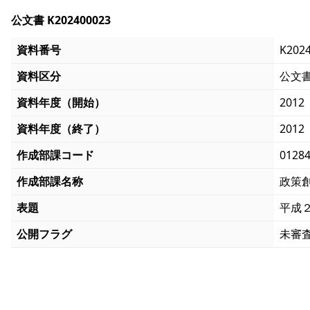
公文書 K202400023
資料番号
K202
資料区分
公文
資料年度（開始）
2012
資料年度（終了）
2012
作成部課コード
0128
作成部課名称
政策
表題
平成
公開フラグ
未審