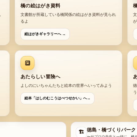
橋の絵はがき資料
。
文書館が所蔵している橋関係の絵はがき資料が見られ
文
るよ
が
絵はがきギャラリーへ →
🔳
あたらしい冒険へ
よしのにいちゃんたちと絵本の世界へいってみよう
徳
う
絵本「はしのむこうはべつせかい」へ→
徳島・橋づくりパーク
🏗️
〜サブロウ先生と一緒に、橋