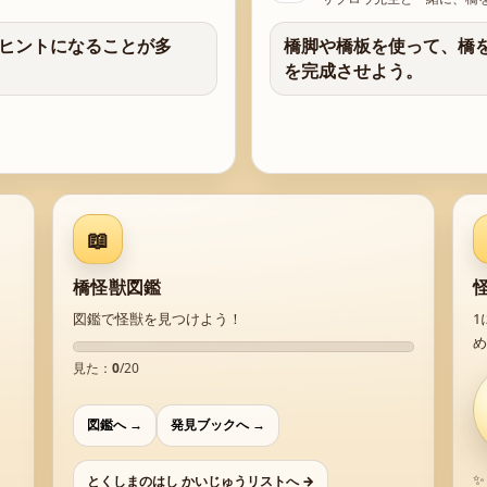
ヒントになることが多
橋脚や橋板を使って、橋
を完成させよう。
📖
橋怪獣図鑑
図鑑で怪獣を見つけよう！
1
め
見た：
0
/
20
図鑑へ →
発見ブックへ →
✨
とくしまのはし かいじゅうリストへ →