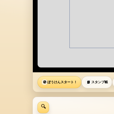
🧭
ぼうけんスタート！
📘
スタンプ帳
🔍