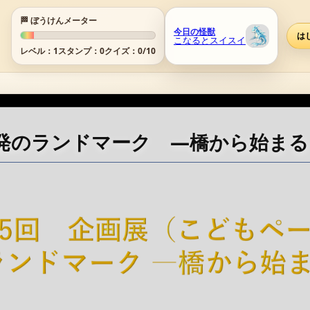
🏁 ぼうけんメーター
今日の怪獣
は
こなるとスイスイ
レベル：
1
スタンプ：
0
クイズ：
0
/10
マーク ―橋から始まる