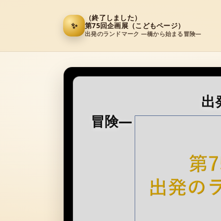
（終了しました）
✨
第75回企画展（こどもページ）
出発のランドマーク ―橋から始まる冒険―
出発のランド
冒険―