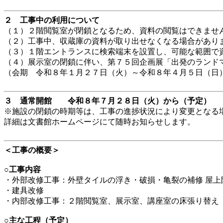
２ 工事中の利用について
（１）２階閲覧室が閉鎖となるため、資料の閲覧はできませ
（２）工事中、収蔵庫の資料が取り出せなくなる場合があり
（３）１階エントランスに検索端末を設置し、可能な範囲で
（４）展示室の閉鎖に伴い、第７５回企画展「出発のランド
（会期 令和８年１月２７日（火）～令和８年４月５日（日
３ 通常開館 令和８年７月２８日（火）から（予定）
※施設の閉鎖の時期等は、工事の進捗状況により変更となる
詳細は文書館ホームページにて随時お知らせします。
＜工事の概要＞
○工事内容
・外部改修工事：外壁タイルの浮き・破損・亀裂の補修 屋上
・建具改修
・内部改修工事：２階閲覧室、展示室、講座室の床張り替え
○主な工程（予定）